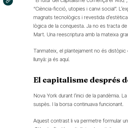
“El futur del capitalisme comença el 1492”,
“Ciència-ficció, utopies i canvi social”. L
magnats tecnològics i revestida d’estètica
lògica de la conquesta. Ja no es tracta de t
Mart. Una reescriptura amb la mateixa gra
Tanmateix, el plantejament no és distòpic 
llunyà: ja és aquí.
El capitalisme després de
Nova York durant l’inici de la pandèmia. La 
suspès. I la borsa continuava funcionant.
Aquest contrast li va permetre formular un