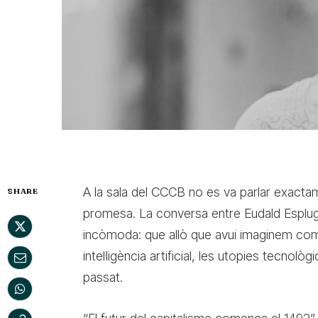
A la sala del CCCB no es va parlar exactam
SHARE
promesa. La conversa entre Eudald Espluga
incòmoda: que allò que avui imaginem com 
intel·ligència artificial, les utopies tecno
passat.