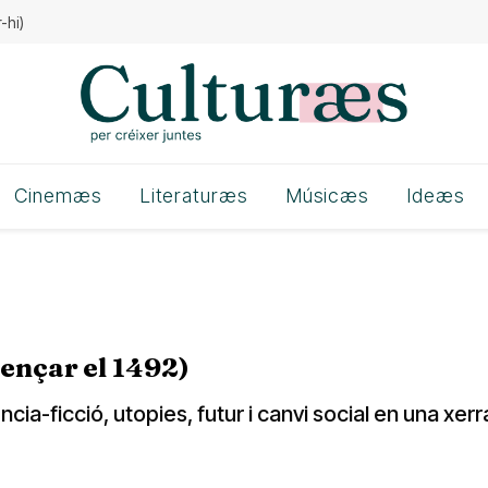
-hi)
Cinemæs
Literaturæs
Músicæs
Ideæs
mençar el 1492)
ncia-ficció, utopies, futur i canvi social en una xe