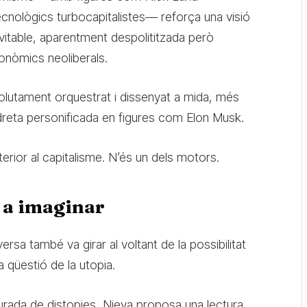
ecnològics turbocapitalistes— reforça una visió
itable, aparentment despolititzada però
onòmics neoliberals.
solutament orquestrat i dissenyat a mida, més
radreta personificada en figures com Elon Musk.
terior al capitalisme. N’és un dels motors.
t a imaginar
rsa també va girar al voltant de la possibilitat
a qüestió de la utopia.
urada de distopies, Nieva proposa una lectura