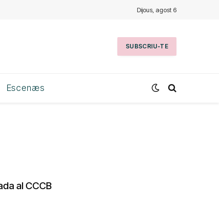
Dijous, agost 6
SUBSCRIU-TE
Escenæs
rrada al CCCB