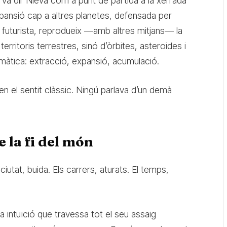
 va dir Nieva com a punt de partida a la xerrada
’expansió cap a altres planetes, defensada per
 futurista, reprodueix —amb altres mitjans— la
erritoris terrestres, sinó d’òrbites, asteroides i
màtica: extracció, expansió, acumulació.
en el sentit clàssic. Ningú parlava d’un demà
 la fi del món
ciutat, buida. Els carrers, aturats. El temps,
a intuïció que travessa tot el seu assaig