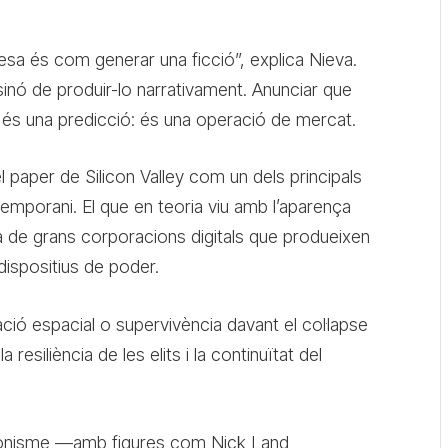
sa és com generar una ficció”, explica Nieva.
inó de produir-lo narrativament. Anunciar que
o és una predicció: és una operació de mercat.
aper de Silicon Valley com un dels principals
emporani. El que en teoria viu amb l’aparença
 de grans corporacions digitals que produeixen
dispositius de poder.
tzació espacial o supervivència davant el col·lapse
a resiliència de les elits i la continuïtat del
cionisme —amb figures com Nick Land