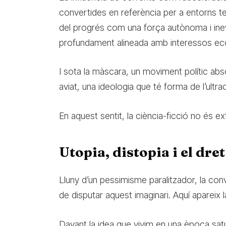
convertides en referència per a entorns t
del progrés com una força autònoma i inev
profundament alineada amb interessos ec
I sota la màscara, un moviment polític ab
aviat, una ideologia que té forma de l’ult
En aquest sentit, la ciència-ficció no és ex
Utopia, distopia i el dre
Lluny d’un pessimisme paralitzador, la conve
de disputar aquest imaginari. Aquí apareix l
Davant la idea que vivim en una època sat