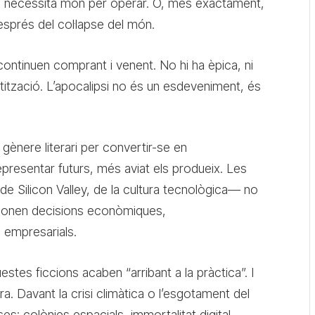
no necessita món per operar. O, més exactament,
després del col·lapse del món.
 continuen comprant i venent. No hi ha èpica, ni
ització. L’apocalipsi no és un esdeveniment, és
 gènere literari per convertir-se en
representar futurs, més aviat els produeix. Les
e Silicon Valley, de la cultura tecnològica— no
ionen decisions econòmiques,
 empresarials.
tes ficcions acaben “arribant a la pràctica”. I
. Davant la crisi climàtica o l’esgotament del
s: colònies espacials, immortalitat digital…