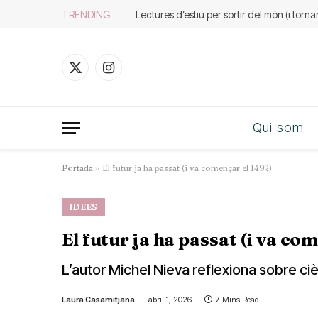
TRENDING
Lectures d’estiu per sortir del món (i tornar
X
Instagram
(Twitter)
Qui som
Portada
»
El futur ja ha passat (i va començar el 1492)
IDEES
El futur ja ha passat (i va co
L’autor Michel Nieva reflexiona sobre ciè
Laura Casamitjana
abril 1, 2026
7 Mins Read