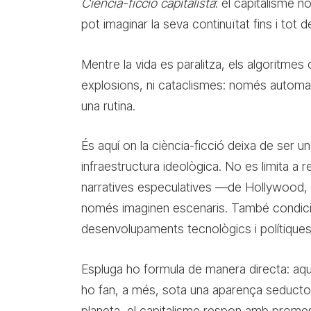
Ciència-ficció capitalista
: el capitalisme 
pot imaginar la seva continuïtat fins i tot 
Mentre la vida es paralitza, els algoritmes
explosions, ni cataclismes: només automat
una rutina.
És aquí on la ciència-ficció deixa de ser un
infraestructura ideològica. No es limita a 
narratives especulatives —de Hollywood, d
només imaginen escenaris. També condic
desenvolupaments tecnològics i polítiques
Espluga ho formula de manera directa: aques
ho fan, a més, sota una aparença seductora
planeta, el capitalisme respon amb promese