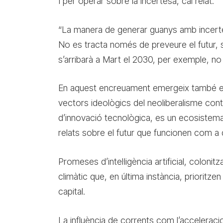
I per operar sobre la incertesa, cal relat.
“La manera de generar guanys amb incerte
No es tracta només de preveure el futur, s
s’arribarà a Mart el 2030, per exemple, n
En aquest encreuament emergeix també el p
vectors ideològics del neoliberalisme cont
d’innovació tecnològica, es un ecosistema
relats sobre el futur que funcionen com a 
Promeses d’intel·ligència artificial, coloni
climàtic que, en última instància, prioritzen l
capital.
La influència de corrents com l’accelera