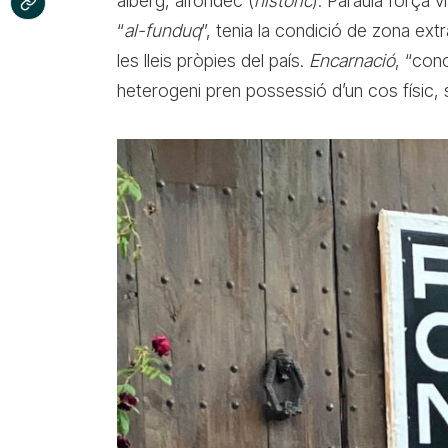
alberg, alfòndec (
històric
). Paraula força 
“
al-funduq
”, tenia la condició de zona extra
les lleis pròpies del país.
Encarnació
, “con
heterogeni pren possessió d’un cos físic, 