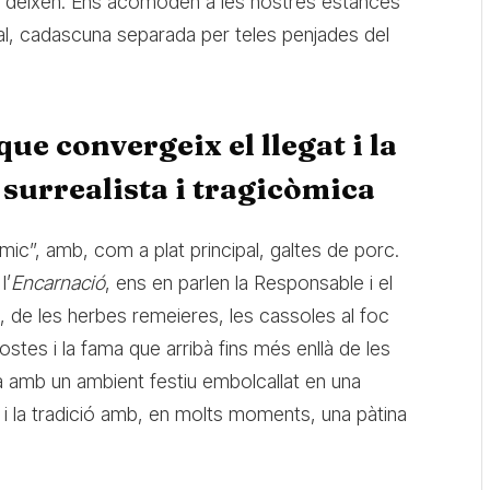
ens deixen. Ens acomoden a les nostres estances
al, cadascuna separada per teles penjades del
ue convergeix el llegat i la
surrealista i tragicòmica
ic”, amb, com a plat principal, galtes de porc.
l’
Encarnació
, ens en parlen la Responsable i el
, de les herbes remeieres, les cassoles al foc
ostes i la fama que arribà fins més enllà de les
 amb un ambient festiu embolcallat en una
t i la tradició amb, en molts moments, una pàtina