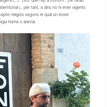
viatgera (…) “Lloc que rep a tothom”. De l’àrab
territorial i, per tant, a dins no hi eren vigents
cepte religiós segons el qual un ésser
sigui humà o animal.