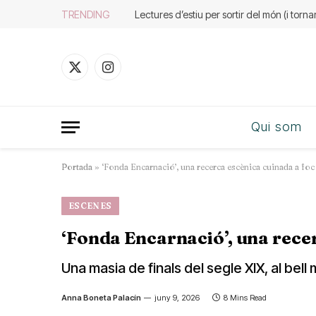
TRENDING
L’Odissea de Nolan. Homer cavalca les o
X
Instagram
(Twitter)
Qui som
Portada
»
‘Fonda Encarnació’, una recerca escènica cuinada a foc 
ESCENES
‘Fonda Encarnació’, una recer
Una masia de finals del segle XIX, al bell
Anna Boneta Palacín
juny 9, 2026
8 Mins Read