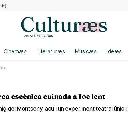
nades cap a l’Oest
Cinemæs
Literaturæs
Músicæs
Ideæs
lent
ca escènica cuinada a foc lent
 mig del Montseny, acull un experiment teatral únic i