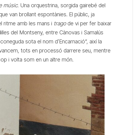
e músic
. Una orquestrina, sorgida gairebé del
e van brollant espontànies. El públic, ja
 el ritme amb les mans i
trago
de vi per fer baixar
ldilles del Montseny, entre Cànovas i Samalús
coneguda sota el nom d’Encarnació”, així la
. Avancem, tots en processó darrere seu, mentre
cop i volta som en un altre món.