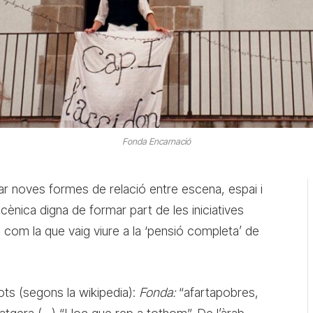
Fonda Encarnació
ar noves formes de relació entre escena, espai i
cènica digna de formar part de les iniciatives
 com la que vaig viure a la ‘pensió completa’ de
s (segons la wikipedia):
Fonda:
“afartapobres,