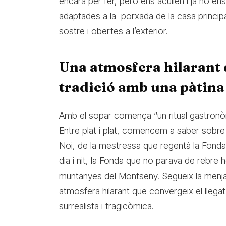
encara per fer, però ens acullen i ja no 
adaptades a la porxada de la casa princip
sostre i obertes a l’exterior.
Una atmosfera hilarant q
tradició amb una pàtina 
Amb el sopar comença “un ritual gastronòm
Entre plat i plat, comencem a saber sobre 
Noi, de la mestressa que regentà la Fonda
dia i nit, la Fonda que no parava de rebre h
muntanyes del Montseny. Segueix la menja
atmosfera hilarant que convergeix el llega
surrealista i tragicòmica.