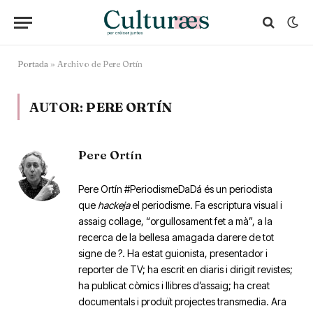
Portada
»
Archivo de Pere Ortín
AUTOR:
PERE ORTÍN
Pere Ortín
Pere Ortín #PeriodismeDaDá és un periodista
que
hackeja
el periodisme. Fa escriptura visual i
assaig collage, “orgullosament fet a mà”, a la
recerca de la bellesa amagada darere de tot
signe de ?. Ha estat guionista, presentador i
reporter de TV; ha escrit en diaris i dirigit revistes;
ha publicat còmics i llibres d’assaig; ha creat
documentals i produït projectes transmedia. Ara