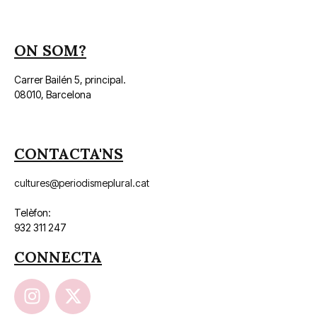
ON SOM?
Carrer Bailén 5, principal.
08010, Barcelona
CONTACTA'NS
cultures@periodismeplural.cat
Telèfon:
932 311 247
CONNECTA