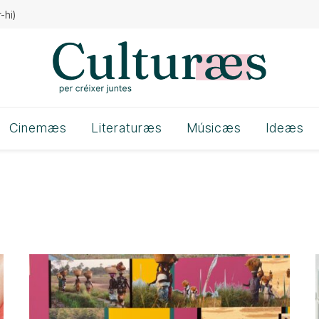
-hi)
Cinemæs
Literaturæs
Músicæs
Ideæs