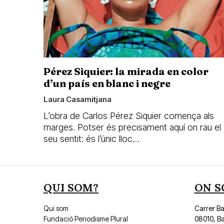
Pérez Siquier: la mirada en color
d’un país en blanc i negre
Laura Casamitjana
L’obra de Carlos Pérez Siquier comença als
marges. Potser és precisament aquí on rau el
seu sentit: és l’únic lloc…
QUI SOM?
ON S
Qui som
Carrer Bai
Fundació Periodisme Plural
08010, B