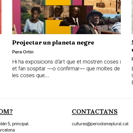
Projectar un planeta negre
Pere Ortín
Hi ha exposicions d’art que et mostren coses i
et fan sospitar —o confirmar— que moltes de
les coses que…
OM?
CONTACTA'NS
lén 5, principal.
cultures@periodismeplural.cat
arcelona